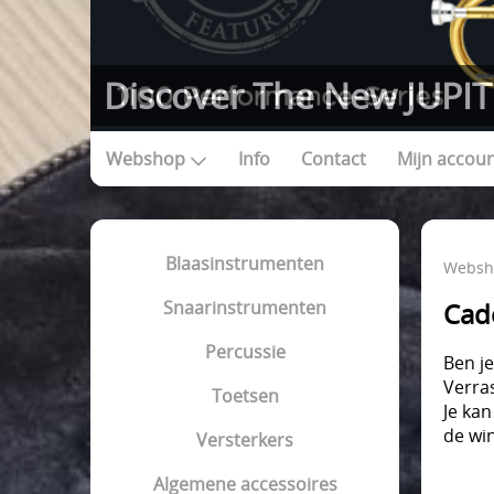
Discover The New JUPIT
Webshop
Info
Contact
Mijn accou
Blaasinstrumenten
Websh
Snaarinstrumenten
Cad
Percussie
Ben j
Verra
Toetsen
Je kan
de wi
Versterkers
Algemene accessoires