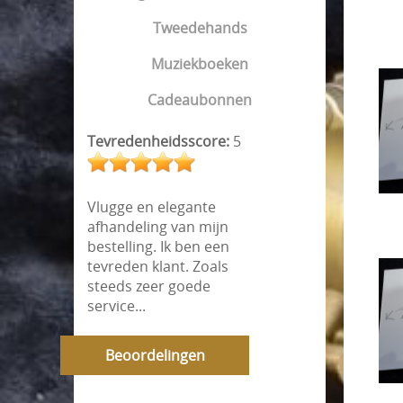
Tweedehands
Muziekboeken
Cadeaubonnen
Tevredenheidsscore:
5
Vlugge en elegante
afhandeling van mijn
bestelling. Ik ben een
tevreden klant. Zoals
steeds zeer goede
service...
Beoordelingen