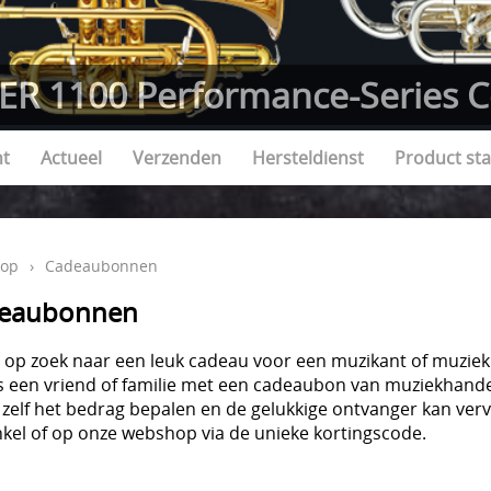
ER 1100 Performance-Series C
nt
Actueel
Verzenden
Hersteldienst
Product sta
op
›
Cadeaubonnen
eaubonnen
e op zoek naar een leuk cadeau voor een muzikant of muzie
s een vriend of familie met een cadeaubon van muziekhand
 zelf het bedrag bepalen en de gelukkige ontvanger kan ver
nkel of op onze webshop via de unieke kortingscode.