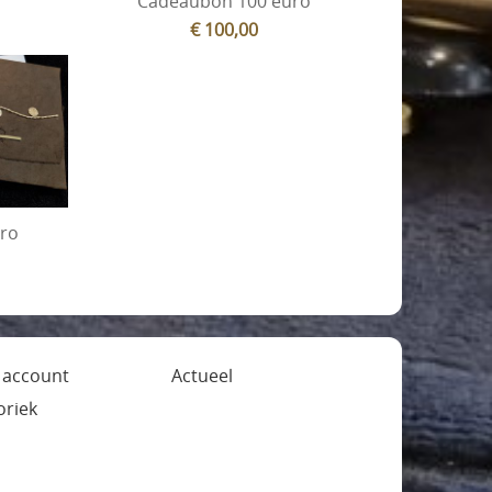
o
Cadeaubon 100 euro
€ 100,00
ro
 account
Actueel
oriek