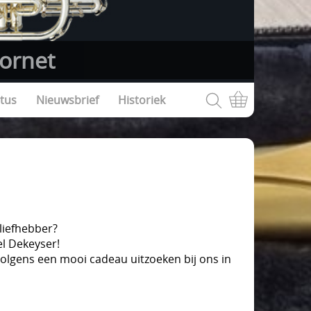
ornet
tus
Nieuwsbrief
Historiek
kliefhebber?
el Dekeyser!
volgens een mooi cadeau uitzoeken bij ons in